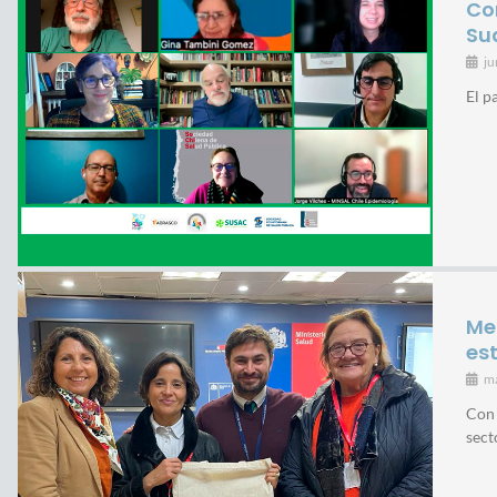
Co
Su
ju
El p
Me
es
m
Con 
sect