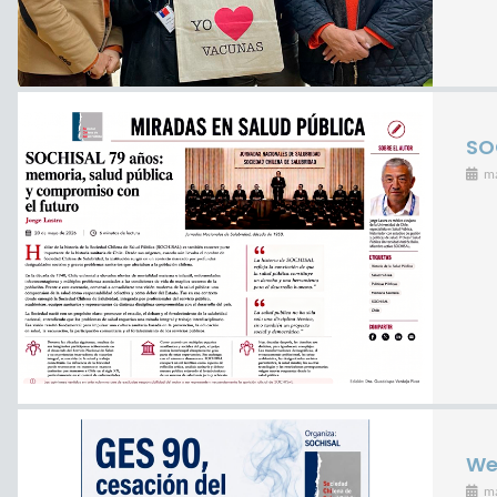
SO
m
We
m