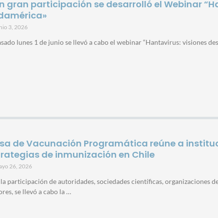
n gran participación se desarrolló el Webinar “H
damérica»
nio 3, 2026
asado lunes 1 de junio se llevó a cabo el webinar “Hantavirus: visiones d
sa de Vacunación Programática reúne a instituci
trategias de inmunización en Chile
ayo 26, 2026
la participación de autoridades, sociedades científicas, organizaciones de
ores, se llevó a cabo la …