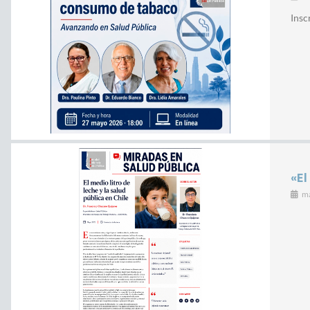
Insc
«El
m