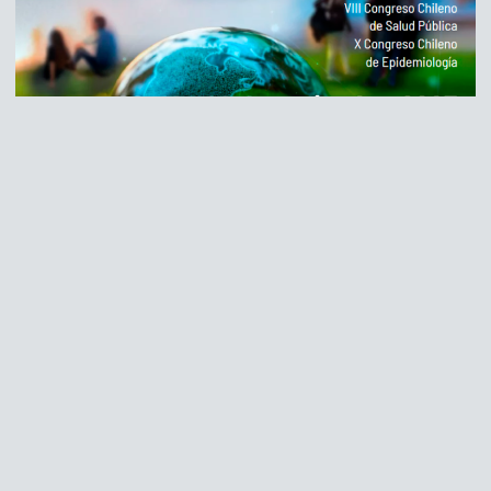
Congreso de salud pública: Crisis
climática y salud
septiembre 23, 2025
Te invitamos al Congreso de salud pública: Crisis climática y
salud la próxima veintena de noviembre. Esta contará con
invitados del quehacer nacional, …
« Anterior
1
2
3
4
5
Siguiente »